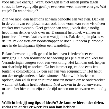
voor nieuwe energie. Want, bewegen is niet alleen prima tegen
stress. In beweging zijn geeft je eveneens weer nieuwe energie. Wat
eet je? En wat drink je?
Zijn we moe, dan heeft ons lichaam behoefte aan vet eten. Dat kan
in de vorm van een pizza, maar ook in de vorm van vette vis of een
cracker met avocado. Geef gehoor aan wat jij voelt dat je nodig
hebt, maar denk er ook over na. Daarnaast helpt het, wanneer jij
jouw brein bewust laat ervaren wat jij doet. Pak de trap in plaats van
de lift. Pak de fiets om boodschappen te doen. Of neem je broodje
mee in de lunchpauze tijdens een wandeling.
Balans bewaren op elk gebied in het leven is iedere keer een
uitdaging. En een holistische benadering pas je niet in een keer toe.
Veranderingen zorgen voor een verstoring. Het kan dan ook helpen
om daar hulp bij te zoeken. Ga het internet op, en doe eens iets
buiten je comfortzone. Ik ben een fan van acupunctuur. Het helpt
om de energie anders te laten stromen. Maar wil ik inzichten
opdoen, dan zal ik rust en ruimte moeten nemen om te onderzoeken
wat mij uit balans heeft gebracht. Niet zoeken in de buitenwereld,
maar in het hier en nu zijn en de tijd nemen om te ervaren wat nodig
is.
Wellicht heb jij nog tips of ideeën? Je kunt ze hieronder delen,
zodat een ander er weer iets aan kan hebben!