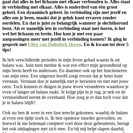
gaat dat alles in het lichaam met elkaar verbonden is. Alles staat
in verbinding met elkaar. Alles is onderdeel van één groot
geheel. Een dynamisch geheel. In verbinding zijn met jezelf en
alles om je heen, maakt dat je geluk kunt ervaren zonder
oordelen. En dat is juist zo belangrijk wanneer je slechthorend
bent. Als er namelijk iets in verbinding staat met horen, is het
wel het lichaam en brein. Hoe kun je met een paar
aanpassingen meer met jezelf in verbinding komen? Ik ging in
gesprek met
Ellen van Holistisch Horen
. En ik kwam tot deze 5
tips!
Ik heb verschillende periodes in mijn leven gehad waarin ik uit
balans was. Juist toen merkte ik wat een effect mijn gezondheid op
mijn brein heeft en andersom. En daarmee ook op het functioneren
van mijn oren. Een uitgerust hoofd zorgt ervoor dat je beter kunt
verstaan. Verstaan doe je namelijk met je hersenen en niet met jouw
oren. Toch kunnen er dingen in jouw leven veranderen waardoor je
even of langer uit balans raakt. Je krijgt pijn in je rug, je nek en de
vermoeidheid neemt de overhand. Hoe zorg je er dan toch voor dat
je in balans blijft?
Ook nu ben ik weer in een fase terecht gekomen, waarbij de balans
al even een tijdje zoek is. Ik ben opnieuw moeder geworden, en
hoewel ik me helemaal compleet voel door deze gebeurtenis, brengt
het ook uitdagingen met zich mee. En bij mij helpt slapen daarbij.