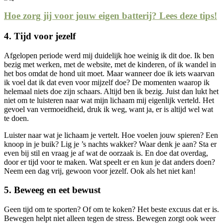
Hoe zorg jij voor jouw eigen batterij? Lees deze tips!
4. Tijd voor jezelf
Afgelopen periode werd mij duidelijk hoe weinig ik dit doe. Ik ben
bezig met werken, met de website, met de kinderen, of ik wandel in
het bos omdat de hond uit moet. Maar wanneer doe ik iets waarvan
ik voel dat ik dat even voor mijzelf doe? De momenten waarop ik
helemaal niets doe zijn schaars. Altijd ben ik bezig. Juist dan lukt het
niet om te luisteren naar wat mijn lichaam mij eigenlijk verteld. Het
gevoel van vermoeidheid, druk ik weg, want ja, er is altijd wel wat
te doen.
Luister naar wat je lichaam je vertelt. Hoe voelen jouw spieren? Een
knoop in je buik? Lig je ’s nachts wakker? Waar denk je aan? Sta er
even bij stil en vraag je af wat de oorzaak is. En doe dat overdag,
door er tijd voor te maken. Wat speelt er en kun je dat anders doen?
Neem een dag vrij, gewoon voor jezelf. Ook als het niet kan!
5.
Beweeg en eet bewust
Geen tijd om te sporten? Of om te koken? Het beste excuus dat er is.
Bewegen helpt niet alleen tegen de stress. Bewegen zorgt ook weer