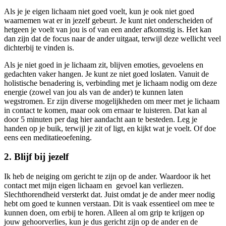
Als je je eigen lichaam niet goed voelt, kun je ook niet goed
waarnemen wat er in jezelf gebeurt. Je kunt niet onderscheiden of
hetgeen je voelt van jou is of van een ander afkomstig is. Het kan
dan zijn dat de focus naar de ander uitgaat, terwijl deze wellicht veel
dichterbij te vinden is.
Als je niet goed in je lichaam zit, blijven emoties, gevoelens en
gedachten vaker hangen. Je kunt ze niet goed loslaten. Vanuit de
holistische benadering is, verbinding met je lichaam nodig om deze
energie (zowel van jou als van de ander) te kunnen laten
wegstromen. Er zijn diverse mogelijkheden om meer met je lichaam
in contact te komen, maar ook om ernaar te luisteren. Dat kan al
door 5 minuten per dag hier aandacht aan te besteden. Leg je
handen op je buik, terwijl je zit of ligt, en kijkt wat je voelt. Of doe
eens een meditatieoefening.
2.
Blijf bij jezelf
Ik heb de neiging om gericht te zijn op de ander. Waardoor ik het
contact met mijn eigen lichaam en gevoel kan verliezen.
Slechthorendheid versterkt dat. Juist omdat je de ander meer nodig
hebt om goed te kunnen verstaan. Dit is vaak essentieel om mee te
kunnen doen, om erbij te horen. Alleen al om grip te krijgen op
jouw gehoorverlies, kun je dus gericht zijn op de ander en de