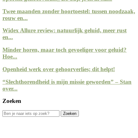
Twee maanden zonder hoortoestel: tussen noodzaak,
rouw en...
Widex Allure review: natuurlijk geluid, meer rust
en...
Minder horen, maar toch gevoeliger voor geluid?
Hoe...
Openheid werk over gehoorverlies; dit helpt!
“Slechthorendheid is mijn missie geworden” – Stan
over...
Zoeken