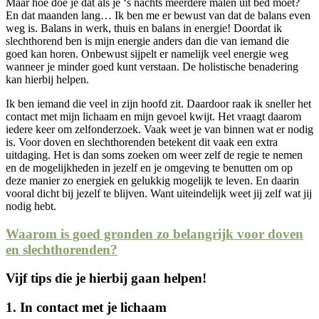
Maar hoe doe je dat als je ‘s nachts meerdere malen uit bed moet?
En dat maanden lang… Ik ben me er bewust van dat de balans even
weg is. Balans in werk, thuis en balans in energie! Doordat ik
slechthorend ben is mijn energie anders dan die van iemand die
goed kan horen. Onbewust sijpelt er namelijk veel energie weg
wanneer je minder goed kunt verstaan. De holistische benadering
kan hierbij helpen.
Ik ben iemand die veel in zijn hoofd zit. Daardoor raak ik sneller het
contact met mijn lichaam en mijn gevoel kwijt. Het vraagt daarom
iedere keer om zelfonderzoek. Vaak weet je van binnen wat er nodig
is. Voor doven en slechthorenden betekent dit vaak een extra
uitdaging. Het is dan soms zoeken om weer zelf de regie te nemen
en de mogelijkheden in jezelf en je omgeving te benutten om op
deze manier zo energiek en gelukkig mogelijk te leven. En daarin
vooral dicht bij jezelf te blijven. Want uiteindelijk weet jij zelf wat jij
nodig hebt.
Waarom is goed gronden zo belangrijk voor doven
en slechthorenden?
Vijf tips die je hierbij gaan helpen!
1.
In contact met je lichaam