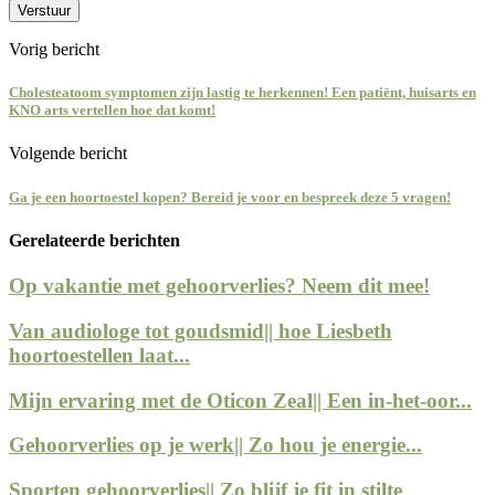
Vorig bericht
Cholesteatoom symptomen zijn lastig te herkennen! Een patiënt, huisarts en
KNO arts vertellen hoe dat komt!
Volgende bericht
Ga je een hoortoestel kopen? Bereid je voor en bespreek deze 5 vragen!
Gerelateerde berichten
Op vakantie met gehoorverlies? Neem dit mee!
Van audiologe tot goudsmid|| hoe Liesbeth
hoortoestellen laat...
Mijn ervaring met de Oticon Zeal|| Een in-het-oor...
Gehoorverlies op je werk|| Zo hou je energie...
Sporten gehoorverlies|| Zo blijf je fit in stilte